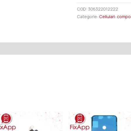
COD:
306322012222
Categorie:
Cellulari: comp