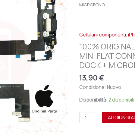
APPLE
MICROFONO
IPHONE
12
MINI
Cellulari: componenti
,
iPh
FLAT
CONNETTORE
100% ORIGINAL
DI
MINI FLAT CON
RICARICA
DOCK + MICR
DOCK
+
13,90
€
MICROFONO
Condizione: Nuovo
quantità
Disponibilità:
2 disponibili
AGGIUNGI A