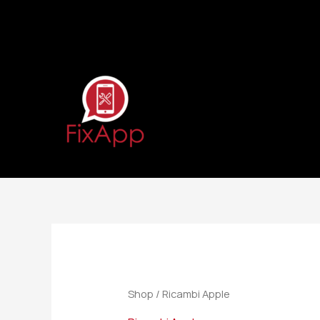
Vai
al
contenuto
Shop
/ Ricambi Apple