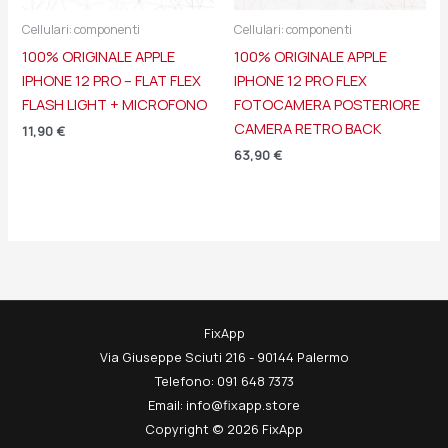
Cellulari: componenti
Cellulari: componenti
100% ORIGINALE APPLE
100% ORIGINALE APPLE
IPHONE 12 PRO – FLAT FLEX
IPHONE 12 PRO FLEX
FLASH LIGHT + MICROFONO
FOTOCAMERA POSTERIORE
CAMERA RETRO BACK
11,90
€
63,90
€
FixApp
Via Giuseppe Sciuti 216 - 90144 Palermo
Telefono: 091 648 7373
Email: info@fixapp.store
Copyright © 2026 FixApp