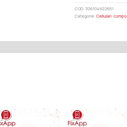
COD:
306104922651
Categorie:
Cellulari: comp