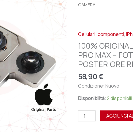
APPLE
CAMERA
IPHONE
12
PRO
Cellulari: componenti
,
iP
MAX
-
100% ORIGINAL
FOTOCAMERA
PRO MAX – F
POSTERIORE
POSTERIORE R
RETRO
BACK
58,90
€
CAMERA
Condizione: Nuovo
quantità
Disponibilità:
2 disponibili
AGGIUNGI A