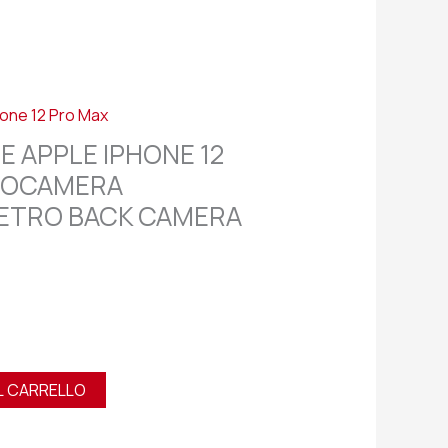
hone 12 Pro Max
E APPLE IPHONE 12
OTOCAMERA
ETRO BACK CAMERA
L CARRELLO