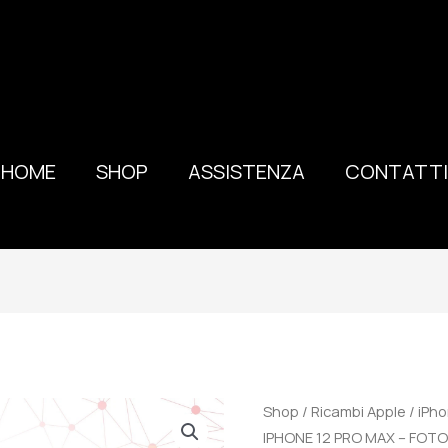
HOME
SHOP
ASSISTENZA
CONTATTI
100%
Shop
/
Ricambi Apple
/
iPho
ORIGINALE
IPHONE 12 PRO MAX – FO