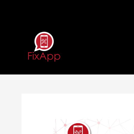
Vai
al
contenuto