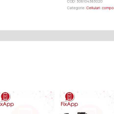
COD:
306104383020
Categorie:
Cellulari: comp