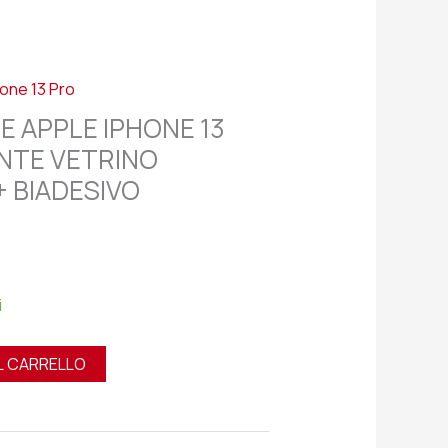
hone 13 Pro
E APPLE IPHONE 13
ENTE VETRINO
 BIADESIVO
i
L CARRELLO