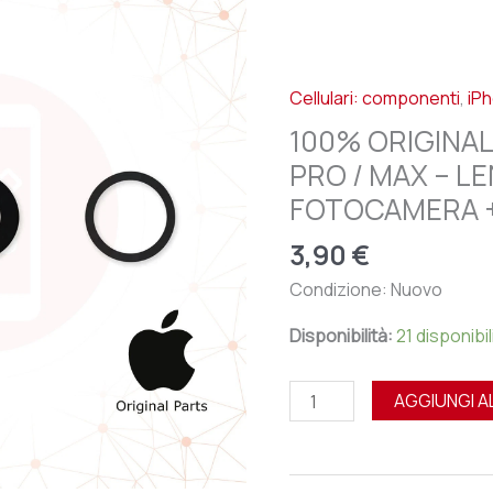
APPLE
IPHONE
13
Cellulari: componenti
,
iP
PRO
/
100% ORIGINAL
MAX
PRO / MAX – L
-
FOTOCAMERA +
LENTE
VETRINO
3,90
€
FOTOCAMERA
Condizione: Nuovo
+
BIADESIVO
Disponibilità:
21 disponibil
quantità
AGGIUNGI A