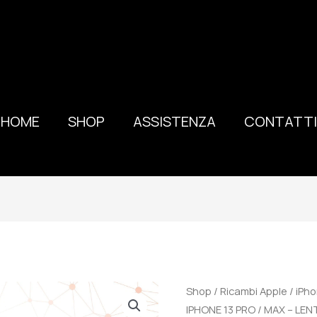
HOME
SHOP
ASSISTENZA
CONTATTI
100%
Shop
/
Ricambi Apple
/
iPho
ORIGINALE
IPHONE 13 PRO / MAX – LE