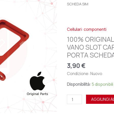
APPLE
SCHEDA SIM
IPHONE
13
-
Cellulari: componenti
VANO
SLOT
100% ORIGINAL
CARRELLINO
VANO SLOT CA
CARRELLO
PORTA SCHEDA
PORTA
SCHEDA
3,90
€
SIM
Condizione: Nuovo
quantità
Disponibilità:
5 disponibili
AGGIUNGI A