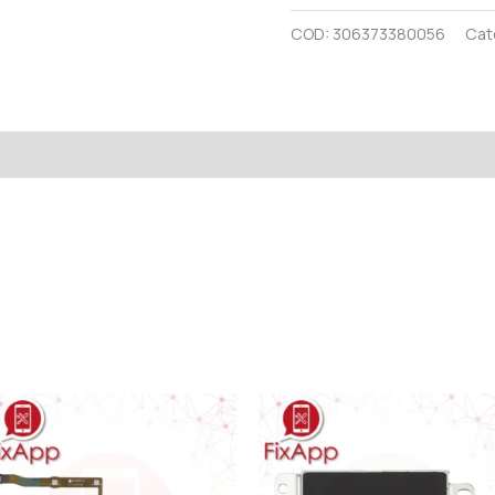
COD:
306373380056
Cat