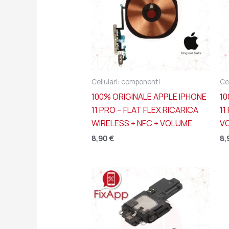
Cellulari: componenti
Ce
100% ORIGINALE APPLE IPHONE
10
11 PRO – FLAT FLEX RICARICA
11
WIRELESS + NFC + VOLUME
V
8,90
€
8,