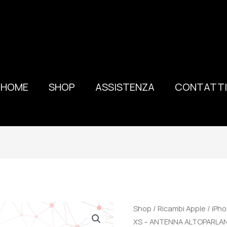
HOME
SHOP
ASSISTENZA
CONTATTI
100%
Shop
/
Ricambi Apple
/
iPh
ORIGINALE
XS – ANTENNA ALTOPARLA