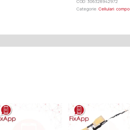
COD:
306328942972
Categorie:
Cellulari: comp