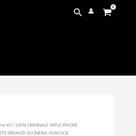
Cerca
one XS
/ 100% ORIGINALE APPLE IPHONE
NTE SPEAKER SUONERIA VIVAVOCE