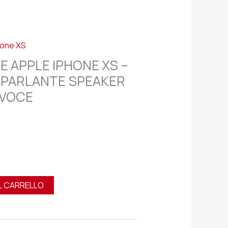
hone XS
E APPLE IPHONE XS –
OPARLANTE SPEAKER
AVOCE
L CARRELLO