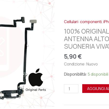
APPLE
IPHONE
XS
Cellulari: componenti
,
iP
-
ANTENNA
100% ORIGINAL
ALTOPARLANTE
ANTENNA ALT
SPEAKER
SUONERIA VIV
SUONERIA
VIVAVOCE
5,90
€
quantità
Condizione: Nuovo
Disponibilità:
5 disponibili
AGGIUNGI A