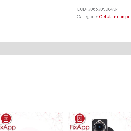
COD:
306330998494
Categorie:
Cellulari: comp