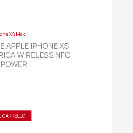
hone XS Max
E APPLE IPHONE XS
RICA WIRELESS NFC
 POWER
L CARRELLO