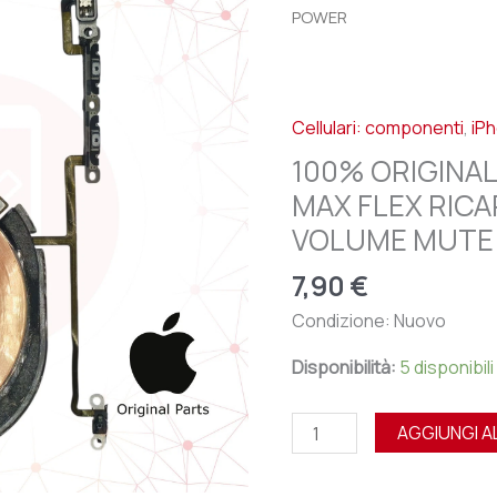
APPLE
POWER
IPHONE
XS
MAX
Cellulari: componenti
,
iP
FLEX
RICARICA
100% ORIGINAL
WIRELESS
MAX FLEX RICA
NFC
VOLUME MUTE
VOLUME
MUTE
7,90
€
POWER
Condizione: Nuovo
quantità
Disponibilità:
5 disponibili
AGGIUNGI A