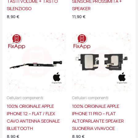
TASTI VOLUME + TASTO
SENSORE PROSSIMITÀ +
SILENZIOSO
SPEAKER
8,90
€
11,90
€
Cellulari: componenti
Cellulari: componenti
100% ORIGINALE APPLE
100% ORIGINALE APPLE
IPHONE 12 – FLAT / FLEX
IPHONE 11 PRO – FLAT
CAVO ANTENNA SEGNALE
ALTOPARLANTE SPEAKER
BLUETOOTH
SUONERIA VIVAVOCE
8,90
€
8,90
€