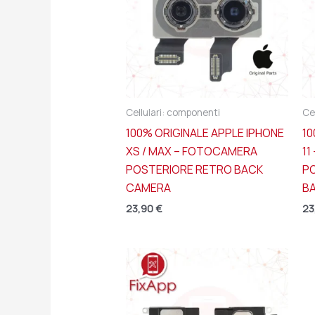
Cellulari: componenti
Ce
100% ORIGINALE APPLE IPHONE
10
XS / MAX – FOTOCAMERA
11
POSTERIORE RETRO BACK
P
CAMERA
B
23,90
€
23