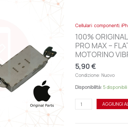
APPLE
IPHONE
14
Cellulari: componenti
,
iP
PRO
MAX
100% ORIGINAL
-
PRO MAX – FLA
FLAT
MOTORINO VIB
/
FLEX
5,90
€
MODULO
Condizione: Nuovo
MOTORINO
VIBRAZIONE
Disponibilità:
5 disponibili
quantità
AGGIUNGI A