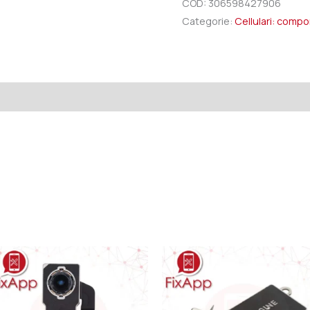
COD:
306598427906
Categorie:
Cellulari: comp