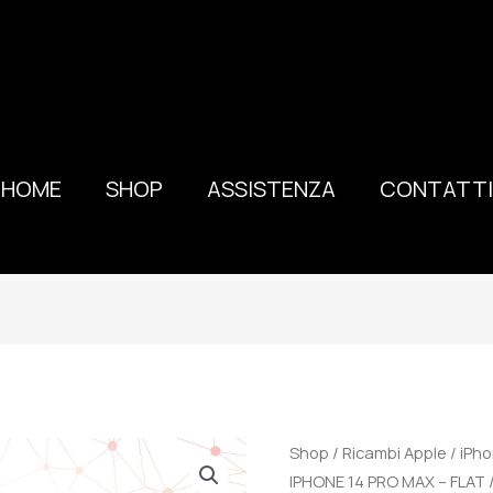
HOME
SHOP
ASSISTENZA
CONTATTI
100%
Shop
/
Ricambi Apple
/
iPho
ORIGINALE
IPHONE 14 PRO MAX – FLA