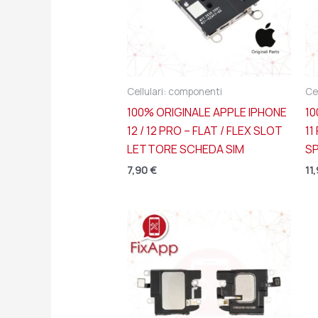
Cellulari: componenti
Ce
100% ORIGINALE APPLE IPHONE
10
12 / 12 PRO – FLAT / FLEX SLOT
11
LETTORE SCHEDA SIM
S
7,90
€
11