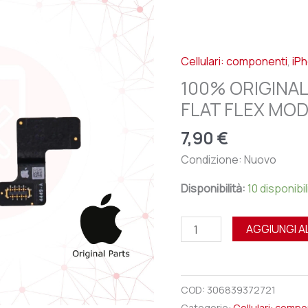
APPLE
IPHONE
15
Cellulari: componenti
,
iP
-
FLAT
100% ORIGINAL
FLEX
FLAT FLEX MO
MODULO
7,90
€
ANTENNA
GPS
Condizione: Nuovo
quantità
Disponibilità:
10 disponibil
AGGIUNGI A
COD:
306839372721
Categorie:
Cellulari: comp