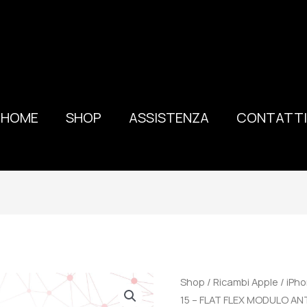
HOME
SHOP
ASSISTENZA
CONTATTI
100%
Shop
/
Ricambi Apple
/
iPho
ORIGINALE
15 – FLAT FLEX MODULO A