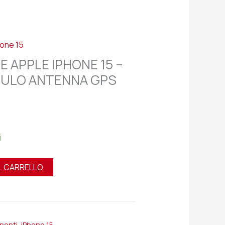
hone 15
E APPLE IPHONE 15 –
DULO ANTENNA GPS
i
L CARRELLO
onenti
,
iPhone 15