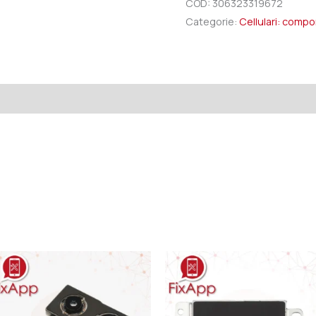
COD:
306323319672
Categorie:
Cellulari: comp