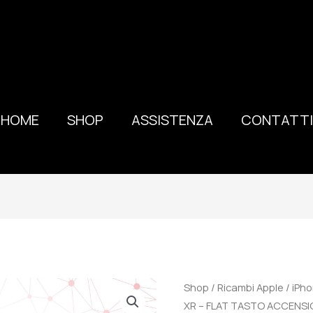
HOME
SHOP
ASSISTENZA
CONTATTI
100%
Shop
/
Ricambi Apple
/
iPh
ORIGINALE
XR – FLAT TASTO ACCENSI