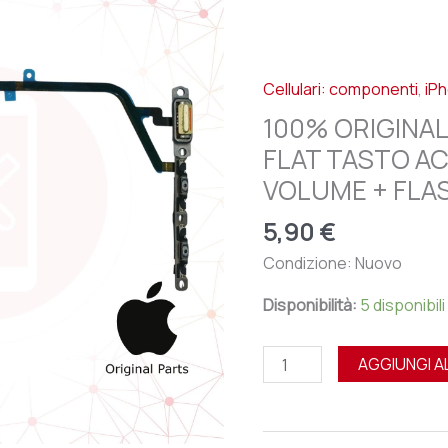
APPLE
IPHONE
XR
Cellulari: componenti
,
iP
-
FLAT
100% ORIGINAL
TASTO
FLAT TASTO A
ACCENSIONE
VOLUME + FLA
POWER
+
5,90
€
VOLUME
Condizione: Nuovo
+
FLASH
Disponibilità:
5 disponibili
quantità
AGGIUNGI A