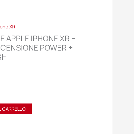
hone XR
E APPLE IPHONE XR –
CCENSIONE POWER +
SH
L CARRELLO