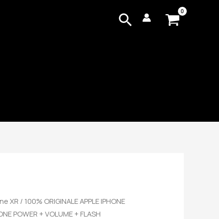
Cerca
one XR
/ 100% ORIGINALE APPLE IPHONE
ONE POWER + VOLUME + FLASH