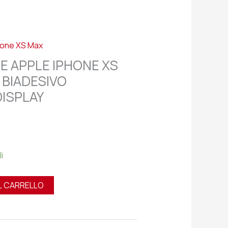
hone XS Max
E APPLE IPHONE XS
 BIADESIVO
DISPLAY
i
L CARRELLO