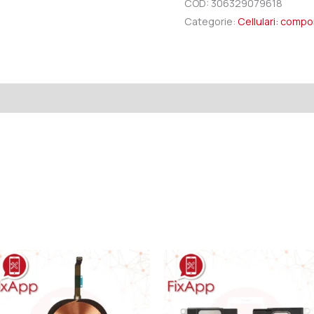
COD:
306329079618
Categorie:
Cellulari: comp