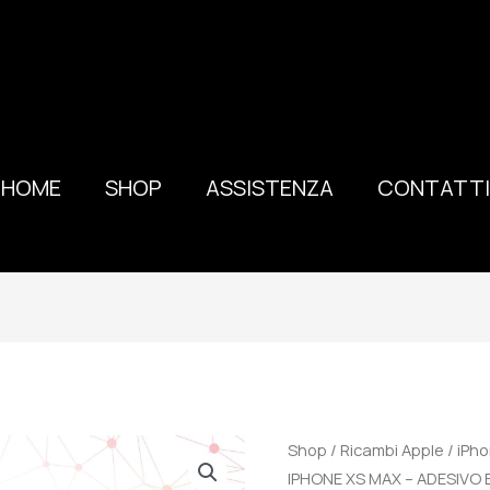
HOME
SHOP
ASSISTENZA
CONTATTI
100%
Shop
/
Ricambi Apple
/
iPh
ORIGINALE
IPHONE XS MAX – ADESIVO 