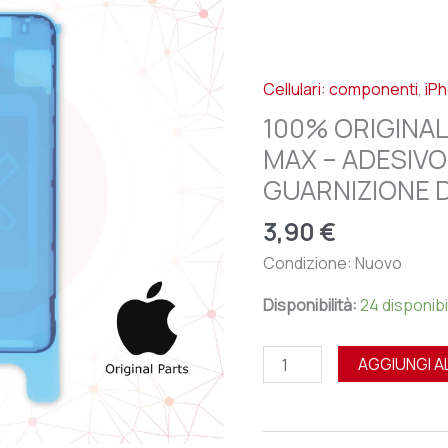
APPLE
IPHONE
XS
Cellulari: componenti
,
iP
MAX
-
100% ORIGINAL
ADESIVO
MAX – ADESIVO
BIADESIVO
GUARNIZIONE 
GUARNIZIONE
DISPLAY
3,90
€
quantità
Condizione: Nuovo
Disponibilità:
24 disponibil
AGGIUNGI A