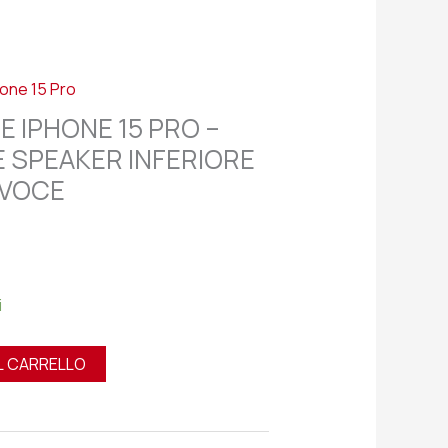
hone 15 Pro
E IPHONE 15 PRO –
 SPEAKER INFERIORE
AVOCE
i
L CARRELLO