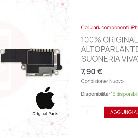
IPHONE
15
PRO
Cellulari: componenti
,
iP
-
ALTOPARLANTE
100% ORIGINAL
SPEAKER
ALTOPARLANTE
INFERIORE
SUONERIA VIV
SUONERIA
VIVAVOCE
7,90
€
quantità
Condizione: Nuovo
Disponibilità:
13 disponibil
AGGIUNGI A