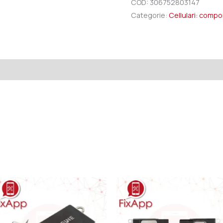
COD:
306752803147
Categorie:
Cellulari: comp