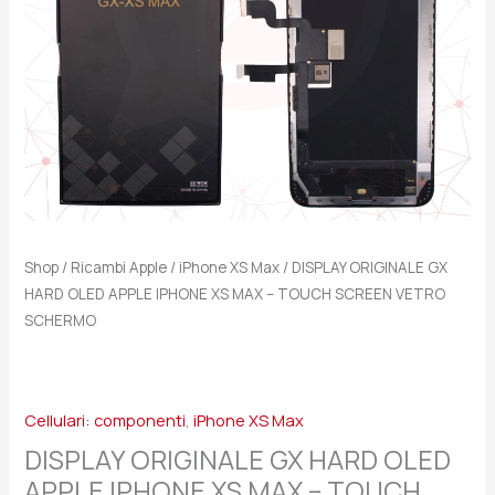
MAX
-
TOUCH
SCREEN
VETRO
SCHERMO
quantità
Shop
/
Ricambi Apple
/
iPhone XS Max
/ DISPLAY ORIGINALE GX
HARD OLED APPLE IPHONE XS MAX – TOUCH SCREEN VETRO
SCHERMO
Cellulari: componenti
,
iPhone XS Max
DISPLAY ORIGINALE GX HARD OLED
APPLE IPHONE XS MAX – TOUCH