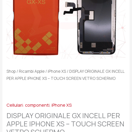
-
TOUCH
SCREEN
VETRO
SCHERMO
quantità
Shop
/
Ricambi Apple
/
iPhone XS
/ DISPLAY ORIGINALE GX INCELL
PER APPLE IPHONE XS – TOUCH SCREEN VETRO SCHERMO
Cellulari: componenti
,
iPhone XS
DISPLAY ORIGINALE GX INCELL PER
APPLE IPHONE XS – TOUCH SCREEN