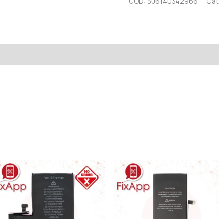
COD:
306140342966
Cat