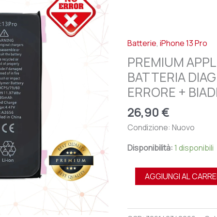
IPHONE
13
PRO
Batterie
,
iPhone 13 Pro
-
BATTERIA
PREMIUM APPLE
DIAGNOSTICABILE
BATTERIA DIA
NO
ERRORE + BIAD
ERRORE
+
26,90
€
BIADESIVO
Condizione: Nuovo
quantità
Disponibilità:
1 disponibili
AGGIUNGI AL CARR