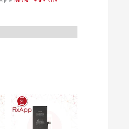
egorie:
Batterie
,
iPhone 13 Pro