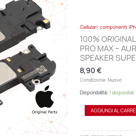
APPLE
IPHONE
12
Cellulari: componenti
,
iP
PRO
MAX
100% ORIGINAL
-
PRO MAX – AU
AURICOLARE
SPEAKER SUPE
CASSA
EAR
8,90
€
SPEAKER
Condizione: Nuovo
SUPERIORE
quantità
Disponibilità:
1 disponibili
AGGIUNGI AL CARR