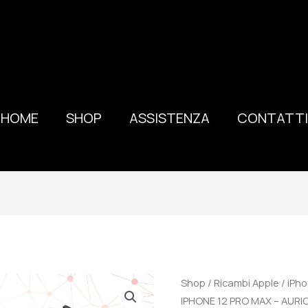
HOME
SHOP
ASSISTENZA
CONTATTI
100%
Shop
/
Ricambi Apple
/
iPho
ORIGINALE
IPHONE 12 PRO MAX – AUR