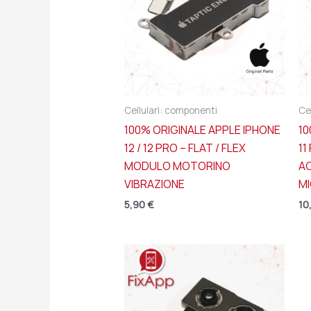
Cellulari: componenti
Ce
100% ORIGINALE APPLE IPHONE
10
12 / 12 PRO – FLAT / FLEX
11
MODULO MOTORINO
A
VIBRAZIONE
M
5,90
€
10