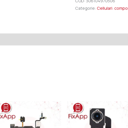
COD:
306104970506
Categorie:
Cellulari: comp