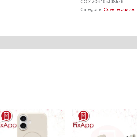
COD:
306495398536
Categorie:
Cover e custod