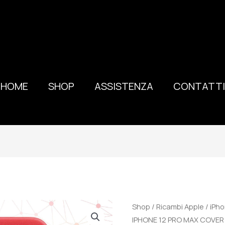
HOME
SHOP
ASSISTENZA
CONTATTI
100%
Shop
/
Ricambi Apple
/
iPho
ORIGINALE
IPHONE 12 PRO MAX COVER 