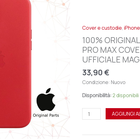
APPLE
IPHONE
12
Cover e custodie
,
iPhone
PRO
MAX
100% ORIGINAL
COVER
PRO MAX COVE
CUSTODIA
UFFICIALE MAG
UFFICIALE
MAGSAFE
33,90
€
IN
Condizione: Nuovo
PELLE
quantità
Disponibilità:
2 disponibili
AGGIUNGI A