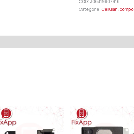
COD:
306319907916
Categorie:
Cellulari: comp