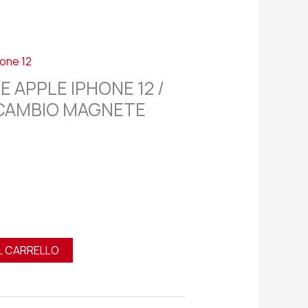
hone 12
E APPLE IPHONE 12 /
ICAMBIO MAGNETE
L CARRELLO