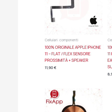
Cellulari: componenti
Ce
100% ORIGINALE APPLE IPHONE
10
11 – FLAT / FLEX SENSORE
11
PROSSIMITÀ + SPEAKER
E
S
11,90
€
8,