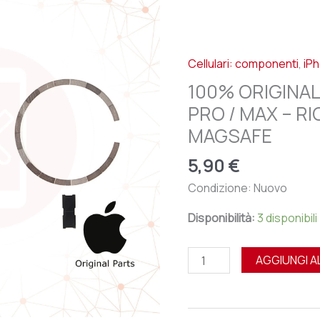
APPLE
IPHONE
12
Cellulari: componenti
,
iP
/
PRO
100% ORIGINAL
/
PRO / MAX – R
MAX
MAGSAFE
-
RICAMBIO
5,90
€
MAGNETE
Condizione: Nuovo
MAGSAFE
quantità
Disponibilità:
3 disponibili
AGGIUNGI A