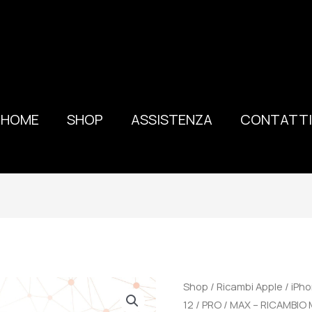
HOME
SHOP
ASSISTENZA
CONTATTI
100%
Shop
/
Ricambi Apple
/
iPho
ORIGINALE
12 / PRO / MAX – RICAMBI