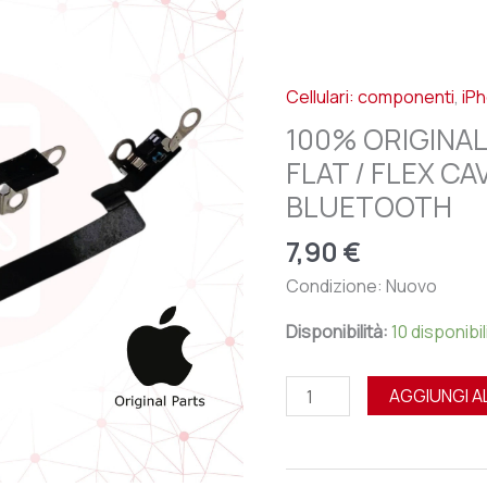
APPLE
IPHONE
14
Cellulari: componenti
,
iP
-
FLAT
100% ORIGINAL
/
FLAT / FLEX C
FLEX
BLUETOOTH
CAVO
ANTENNA
7,90
€
SEGNALE
Condizione: Nuovo
BLUETOOTH
quantità
Disponibilità:
10 disponibil
AGGIUNGI A