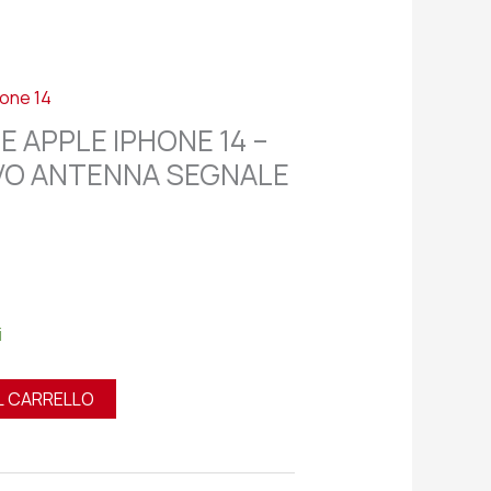
hone 14
E APPLE IPHONE 14 –
AVO ANTENNA SEGNALE
i
L CARRELLO