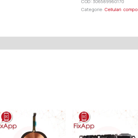
COD:
306589960170
Categorie:
Cellulari: comp