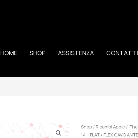
HOME
SHOP
ASSISTENZA
CONTATTI
100%
Shop
/
Ricambi Apple
/
iPho
ORIGINALE
14 – FLAT / FLEX CAVO A