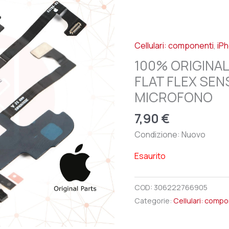
Cellulari: componenti
,
iP
100% ORIGINAL
FLAT FLEX SEN
MICROFONO
7,90
€
Condizione: Nuovo
Esaurito
COD:
306222766905
Categorie:
Cellulari: comp