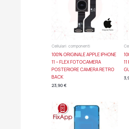
Cellulari: componenti
Ce
100% ORIGINALE APPLE IPHONE
10
11 – FLEX FOTOCAMERA
11
POSTERIORE CAMERA RETRO
GU
BACK
3,
23,90
€