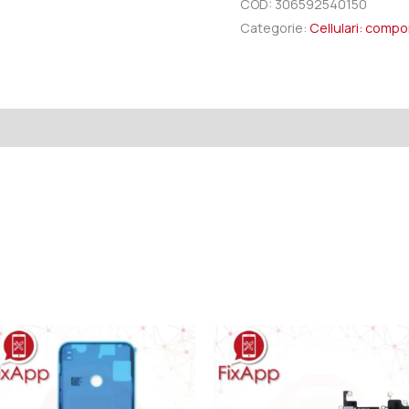
COD:
306592540150
Categorie:
Cellulari: comp