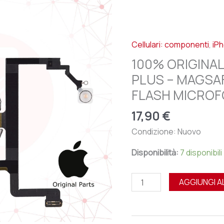
APPLE
IPHONE
14
Cellulari: componenti
,
iPh
PLUS
-
100% ORIGINAL
MAGSAFE
PLUS – MAGSA
WIRELESS
FLASH MICRO
NFC
FLASH
17,90
€
MICROFONO
Condizione: Nuovo
quantità
Disponibilità:
7 disponibili
AGGIUNGI A