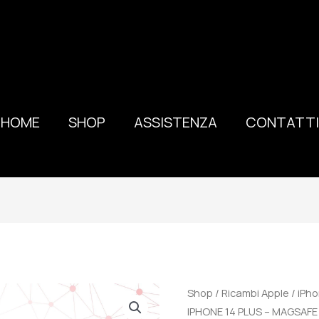
HOME
SHOP
ASSISTENZA
CONTATTI
100%
Shop
/
Ricambi Apple
/
iPho
ORIGINALE
IPHONE 14 PLUS – MAGSAF