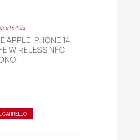
one 14 Plus
E APPLE IPHONE 14
FE WIRELESS NFC
FONO
L CARRELLO