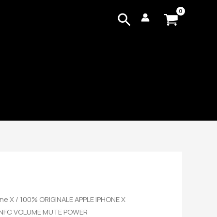
Cerca
ne X
/ 100% ORIGINALE APPLE IPHONE X
S NFC VOLUME MUTE POWER