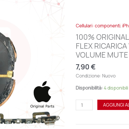
APPLE
IPHONE
X
Cellulari: componenti
,
iP
-
FLEX
100% ORIGINAL
RICARICA
FLEX RICARICA
WIRELESS
VOLUME MUTE
NFC
VOLUME
7,90
€
MUTE
Condizione: Nuovo
POWER
quantità
Disponibilità:
4 disponibili
AGGIUNGI A