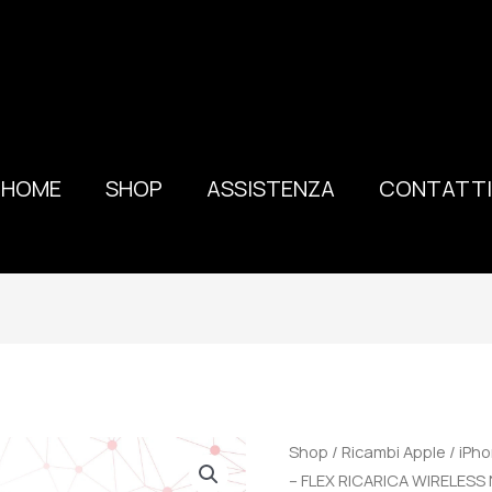
HOME
SHOP
ASSISTENZA
CONTATTI
100%
Shop
/
Ricambi Apple
/
iPho
ORIGINALE
– FLEX RICARICA WIRELES