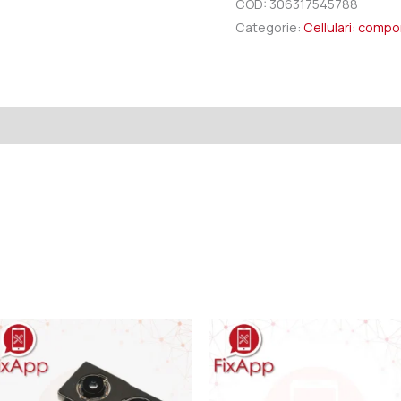
COD:
306317545788
Categorie:
Cellulari: comp