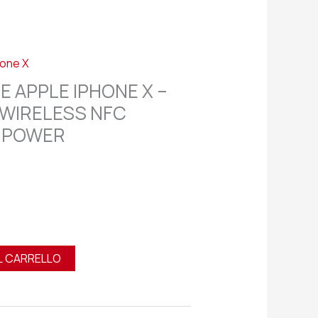
hone X
E APPLE IPHONE X –
 WIRELESS NFC
 POWER
L CARRELLO