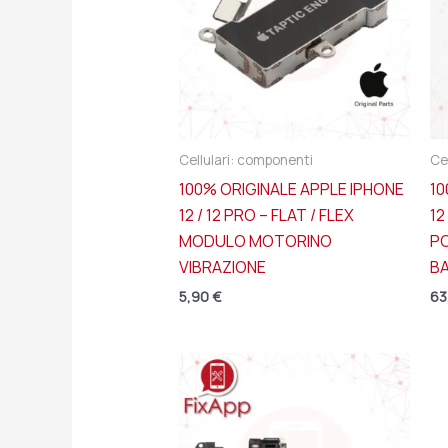
Cellulari: componenti
Ce
100% ORIGINALE APPLE IPHONE
10
12 / 12 PRO – FLAT / FLEX
1
MODULO MOTORINO
P
VIBRAZIONE
B
5,90
€
63