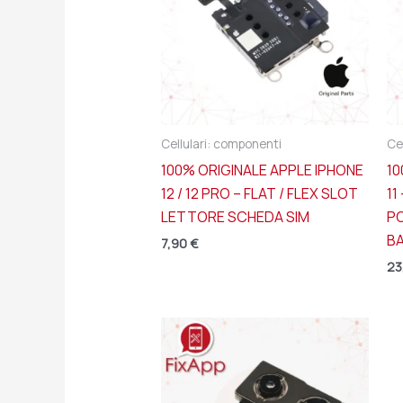
Cellulari: componenti
Ce
100% ORIGINALE APPLE IPHONE
10
12 / 12 PRO – FLAT / FLEX SLOT
11
LETTORE SCHEDA SIM
P
B
7,90
€
23