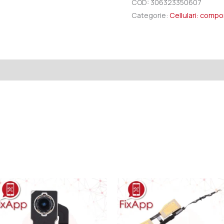
COD:
306323350607
Categorie:
Cellulari: comp