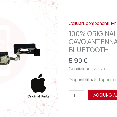
APPLE
IPHONE
XR
Cellulari: componenti
,
iP
-
CAVO
100% ORIGINAL
ANTENNA
CAVO ANTENNA
SEGNALE
BLUETOOTH
BLUETOOTH
quantità
5,90
€
Condizione: Nuovo
Disponibilità:
5 disponibili
AGGIUNGI A