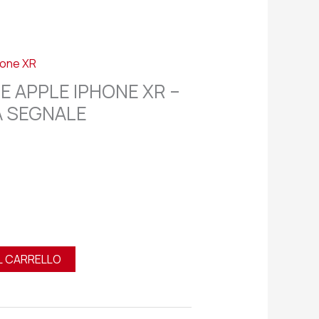
hone XR
E APPLE IPHONE XR –
 SEGNALE
L CARRELLO