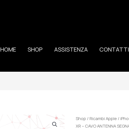
HOME
SHOP
ASSISTENZA
CONTATTI
100%
Shop
/
Ricambi Apple
/
iPh
ORIGINALE
XR – CAVO ANTENNA SEGN