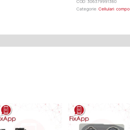
COD:
306379991380
Categorie:
Cellulari: comp