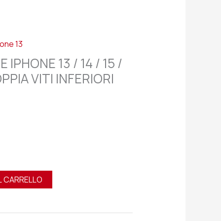
hone 13
IPHONE 13 / 14 / 15 /
PPIA VITI INFERIORI
L CARRELLO