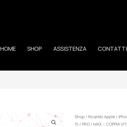
HOME
SHOP
ASSISTENZA
CONTATTI
100%
Shop
/
Ricambi Apple
/
iPho
ORIGINALE
15 / PRO / MAX – COPPIA VI