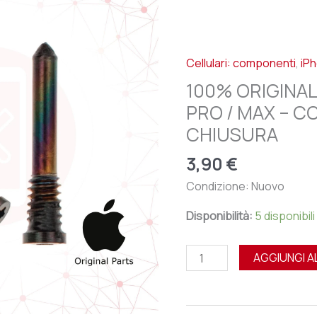
IPHONE
13
/
Cellulari: componenti
,
iP
14
/
100% ORIGINALE 
15
PRO / MAX – CO
/
CHIUSURA
PRO
/
3,90
€
MAX
Condizione: Nuovo
-
COPPIA
Disponibilità:
5 disponibili
VITI
INFERIORI
AGGIUNGI A
CHIUSURA
quantità