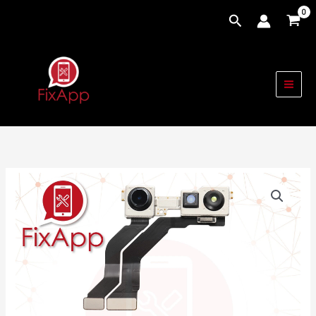
Vai
Cerca
al
contenuto
100%
ORIGINALE
IPHONE
13
MINI
-
FOTOCAMERA
FRONTALE