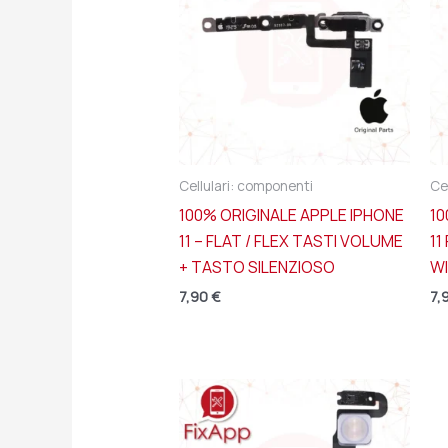
Cellulari: componenti
Ce
100% ORIGINALE APPLE IPHONE
10
11 – FLAT / FLEX TASTI VOLUME
11
+ TASTO SILENZIOSO
WI
7,90
€
7,