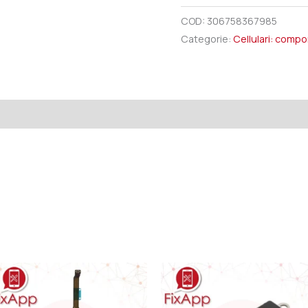
COD:
306758367985
Categorie:
Cellulari: comp