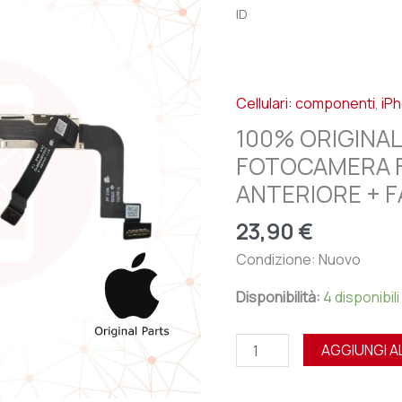
IPHONE
ID
15
PRO
MAX
Cellulari: componenti
,
iP
FOTOCAMERA
FRONTALE
100% ORIGINAL
CAMERA
FOTOCAMERA 
ANTERIORE
ANTERIORE + F
+
FACE
23,90
€
ID
Condizione: Nuovo
quantità
Disponibilità:
4 disponibili
AGGIUNGI A