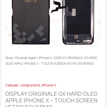
-
TOUCH
SCREEN
VETRO
SCHERMO
quantità
Shop
/
Ricambi Apple
/
iPhone X
/ DISPLAY ORIGINALE GX HARD
OLED APPLE IPHONE X – TOUCH SCREEN VETRO SCHERMO
Cellulari: componenti
,
iPhone X
DISPLAY ORIGINALE GX HARD OLED
APPLE IPHONE X – TOUCH SCREEN