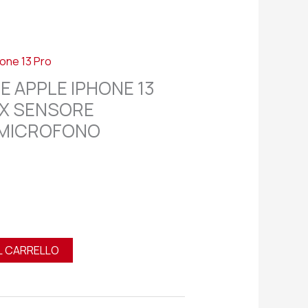
hone 13 Pro
E APPLE IPHONE 13
EX SENSORE
 MICROFONO
L CARRELLO