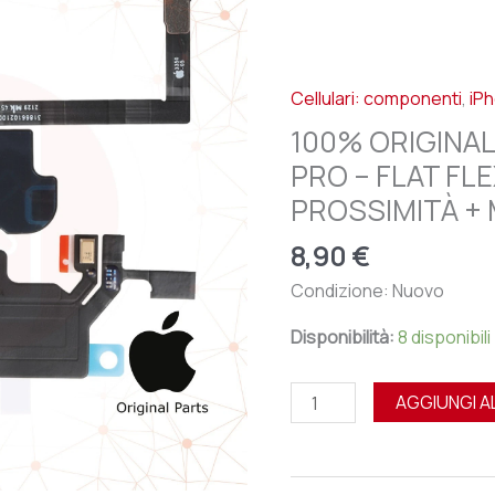
APPLE
IPHONE
13
Cellulari: componenti
,
iP
PRO
-
100% ORIGINAL
FLAT
PRO – FLAT FL
FLEX
PROSSIMITÀ +
SENSORE
PROSSIMITÀ
8,90
€
+
Condizione: Nuovo
MICROFONO
quantità
Disponibilità:
8 disponibili
AGGIUNGI A