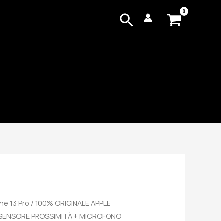
Cerca
ne 13 Pro
/ 100% ORIGINALE APPLE
EX SENSORE PROSSIMITÀ + MICROFONO