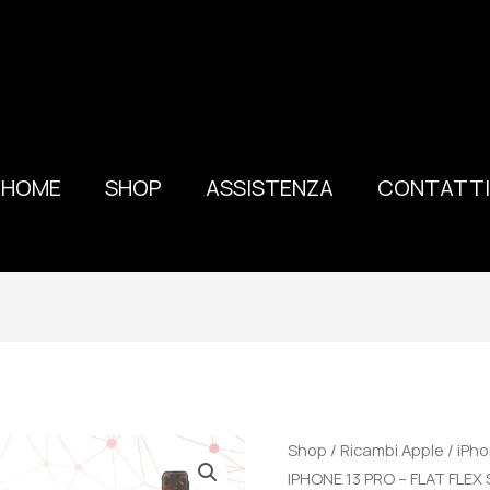
HOME
SHOP
ASSISTENZA
CONTATTI
100%
Shop
/
Ricambi Apple
/
iPho
ORIGINALE
IPHONE 13 PRO – FLAT FL