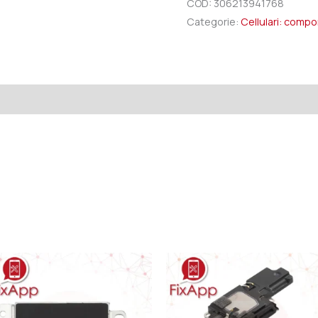
COD:
306213941768
Categorie:
Cellulari: comp