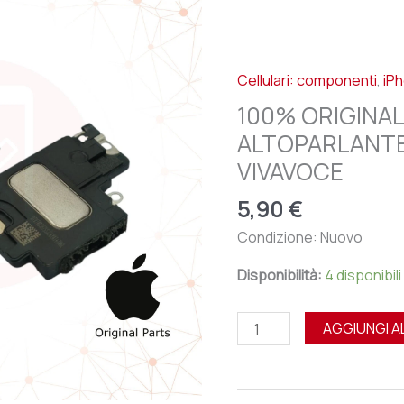
APPLE
IPHONE
X
Cellulari: componenti
,
iP
-
ALTOPARLANTE
100% ORIGINAL
SPEAKER
ALTOPARLANTE
SUONERIA
VIVAVOCE
VIVAVOCE
quantità
5,90
€
Condizione: Nuovo
Disponibilità:
4 disponibili
AGGIUNGI A