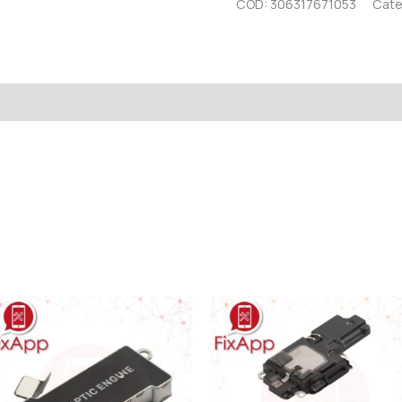
COD:
306317671053
Cate