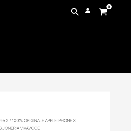
Cerca
ne X
/ 100% ORIGINALE APPLE IPHONE X
 SUONERIA VIVAVOCE