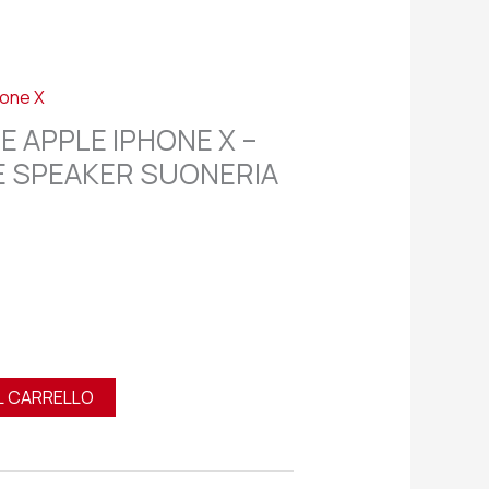
hone X
E APPLE IPHONE X –
 SPEAKER SUONERIA
L CARRELLO